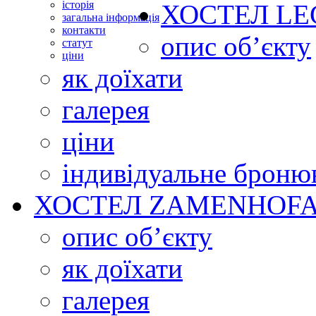
історія
ХОСТЕЛ
LE
загальна інформація
контакти
опис об’єкту
статут
ціни
як доїхати
галерея
ціни
індивідуальне броню
ХОСТЕЛ
ZAMENHOFA
опис об’єкту
як доїхати
галерея