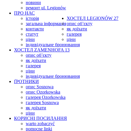
новини
ремонт ul. Legionów
ПРО НАС
історія
ХОСТЕЛ
LEGIONÓW 27
загальна інформація
опис об’єкту
контакти
як доїхати
статут
галерея
ціни
ціни
індивідуальне бронювання
ХОСТЕЛ
ZAMENHOFA 13
опис об’єкту
як доїхати
галерея
ціни
індивідуальне бронювання
ҐРОТНИКИ
опис Sosnowa
опис Ozorkowska
галерея Ozorkowska
галерея Sosnowa
як доїхати
ціни
КОРИСНІ ПОСИЛАННЯ
warto zobaczyć
pomocne linki