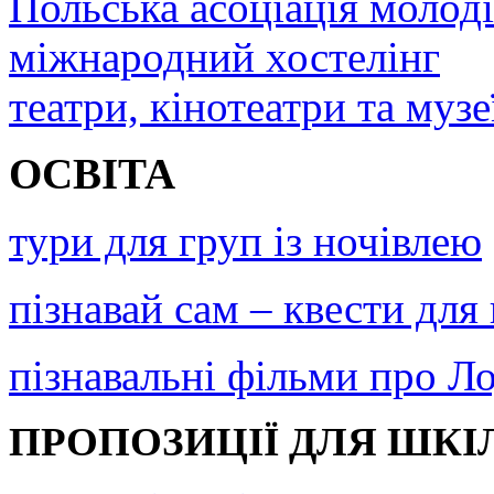
Польська асоціація молод
міжнародний хостелінг
театри, кінотеатри та музе
ОСВІТА
тури для груп із ночівлею
пізнавай сам – квести для
пізнавальні фільми про Л
ПРОПОЗИЦІЇ ДЛЯ ШКІЛ