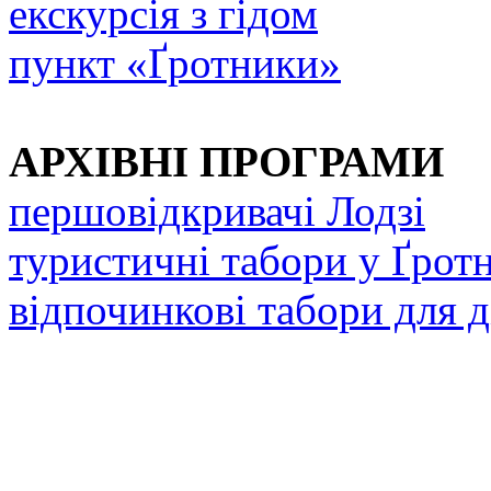
екскурсія з гідом
пункт «Ґротники»
АРХІВНІ ПРОГРАМИ
першовідкривачі Лодзі
туристичні табори у Ґрот
відпочинкові табори для д