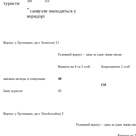
50
55
туристи
*
санвузли знаходяться у
коридорі
Корпус у Ґротниках, вул. Sosnowej 11
Головний корпус – ціна за одне ліжко-місце
Кімната на 4 та 5 осіб
Апартаменти 2 осіб
шкільна молодь із опікунами
40
150
Інші туристи
45
Корпус у Ґротниках, вул. Ozorkowskiej 3
Головний корпус – ціна за одне ліжко-мі
Кімната на 