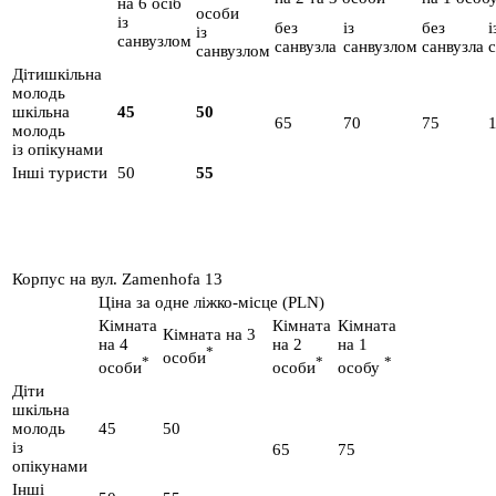
на 6 осіб
особи
із
без
із
без
і
із
санвузлом
санвузла
санвузлом
санвузла
санвузлом
Дітишкільна
молодь
шкільна
45
50
65
70
75
молодь
із опікунами
Інші туристи
50
55
Корпус на вул. Zamenhofa 13
Ціна за одне ліжко-місце (PLN)
Кімната
Кімната
Кімната
Кімната на 3
на 4
на 2
на 1
*
особи
*
*
*
особи
особи
особу
Діти
шкільна
молодь
45
50
із
65
75
опікунами
Інші