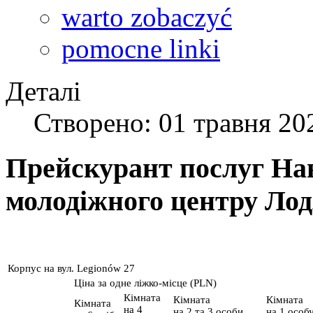
warto zobaczyć
pomocne linki
Деталі
Створено: 01 травня 20
Прейскурант послуг На
молодіжного центру Лод
Корпус на вул. Legionów 27
Ціна за одне ліжко-місце (PLN)
Кімната
Кімната
Кімната
Кімната
на 4
на 2 та 3 особи
на 1 особ