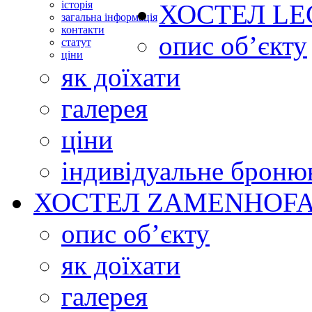
історія
ХОСТЕЛ
LE
загальна інформація
контакти
опис об’єкту
статут
ціни
як доїхати
галерея
ціни
індивідуальне броню
ХОСТЕЛ
ZAMENHOFA
опис об’єкту
як доїхати
галерея