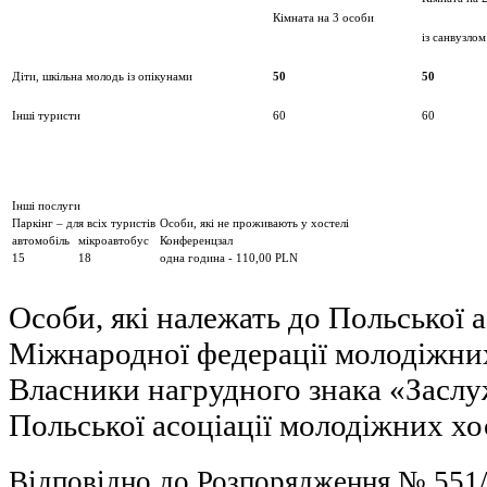
Кімната на 3 особи
із санвузлом
Діти, шкільна молодь із опікунами
50
50
Інші туристи
60
60
Інші послуги
Паркінг – для всіх туристів
Особи, які не проживають у хостелі
автомобіль
мікроавтобус
Конференцзал
15
18
одна година
- 110,00 PLN
Особи, які належать до Польської а
Міжнародної федерації молодіжних
Власники нагрудного знака «Заслу
Польської асоціації молодіжних х
Відповідно до Розпорядження № 551/2