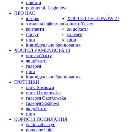
новини
ремонт ul. Legionów
ПРО НАС
історія
ХОСТЕЛ
LEGIONÓW 27
загальна інформація
опис об’єкту
контакти
як доїхати
статут
галерея
ціни
ціни
індивідуальне бронювання
ХОСТЕЛ
ZAMENHOFA 13
опис об’єкту
як доїхати
галерея
ціни
індивідуальне бронювання
ҐРОТНИКИ
опис Sosnowa
опис Ozorkowska
галерея Ozorkowska
галерея Sosnowa
як доїхати
ціни
КОРИСНІ ПОСИЛАННЯ
warto zobaczyć
pomocne linki