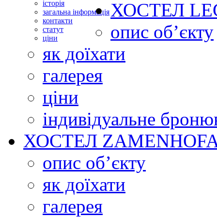
історія
ХОСТЕЛ
LE
загальна інформація
контакти
опис об’єкту
статут
ціни
як доїхати
галерея
ціни
індивідуальне броню
ХОСТЕЛ
ZAMENHOFA
опис об’єкту
як доїхати
галерея