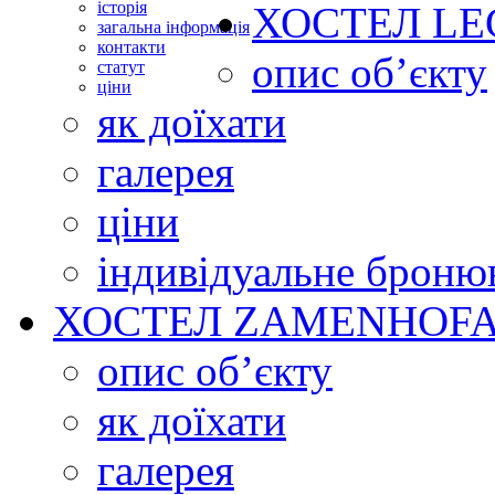
історія
ХОСТЕЛ
LE
загальна інформація
контакти
опис об’єкту
статут
ціни
як доїхати
галерея
ціни
індивідуальне броню
ХОСТЕЛ
ZAMENHOFA
опис об’єкту
як доїхати
галерея