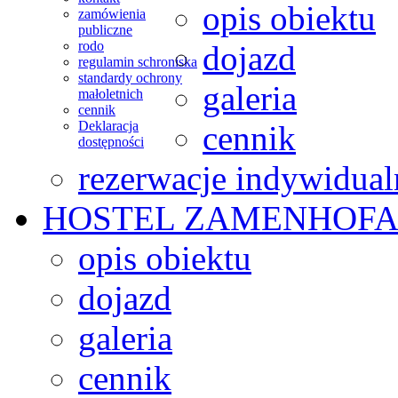
opis obiektu
zamówienia
publiczne
rodo
dojazd
regulamin schroniska
standardy ochrony
galeria
małoletnich
cennik
Deklaracja
cennik
dostępności
rezerwacje indywidual
HOSTEL
ZAMENHOFA
opis obiektu
dojazd
galeria
cennik