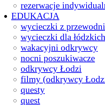
rezerwacje indywidual
EDUKACJA
wycieczki z przewodn
wycieczki dla łódzkich
wakacyjni odkrywcy
nocni poszukiwacze
odkrywcy Łodzi
filmy (odkrywcy Łodz
questy
quest