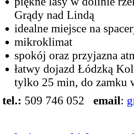
piękne lasy w dolinie rze
Grądy nad Lindą
idealne miejsce na spacer
mikroklimat
spokój oraz przyjazna at
łatwy dojazd Łódzką Kol
tylko 25 min, do zamku 
tel.:
509 746 052
email
:
g