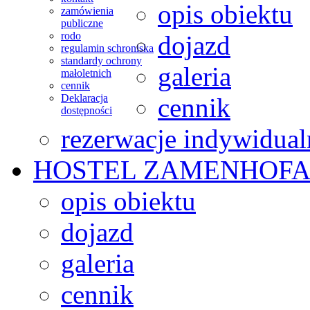
opis obiektu
zamówienia
publiczne
rodo
dojazd
regulamin schroniska
standardy ochrony
galeria
małoletnich
cennik
Deklaracja
cennik
dostępności
rezerwacje indywidual
HOSTEL
ZAMENHOFA
opis obiektu
dojazd
galeria
cennik