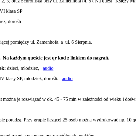
1, 2, 3) oraz Schroniska przy ul. Zamenhofa (4, 5). Na quest "Księży 
- VI klasa SP
eż, dorośli
ięcej pomiędzy ul. Zamenhofa, a ul. 6 Sierpnia.
 Na każdym queście jest qr kod z linkiem do nagrań.
ek:
dzieci, młodzież,
audio
 IV klasy SP, młodzież, dorośli.
audio
st można je rozwiązać w ok. 45 - 75 min w zależności od wieku i dośw
 sobie poradzą. Przy grupie liczącej 25 osób można wydrukować np. 10
ie przed rozwiązywaniem poszczególnych punktów