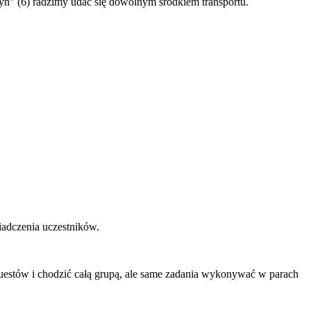
Młyn" (6) radzimy udać się dowolnym środkiem transportu.
iadczenia uczestników.
 questów i chodzić całą grupą, ale same zadania wykonywać w parach