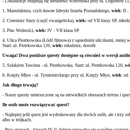
- Lokalizacje znajdują się niedaleko Schroniska przy ul. Legionów (
1. Manufaktura, czyli dawne fabryki Izraela Poznańskiego,
wiek
: II 
2. Cmentarz Stary (część ewangelicka),
wiek:
od VII klasy SP, młodzi
3. Plac Wolności,
wiek:
IV - VII klasa SP
4. Ulica Piotrkowska (Łódź filmowa) z sąsiednimi uliczkami, mniej w
Start: ul. Piotrkowska 120,
wiek:
młodzież, dorośli
Uwaga! Dwa poniższe questy dostępne są również w wersji audio.
5. Szlakiem Tuwima - ul. Piotrkowska. Start: ul. Piotrkowska 120,
wi
6. Księży Młyn - ul. Tymienieckiego przy ul. Księży Młyn,
wiek
: od
Jak długo trwają?
- Nasze questy umieszczone są na niewielkich obszarach terenu i que
Ile osób może rozwiązywać quest?
- Najlepiej jeśli quest jest wydrukowany dla dwóch osób, ale i trzy
albo w trójkach.
- Przy grupach - klasach IV-V dobrze sprawdza się wspólne czytan