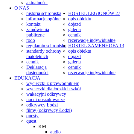
aktualności
O NAS
historia schroniska
HOSTEL
LEGIONÓW 27
informacje ogólne
opis obiektu
kontakt
dojazd
zamówienia
galeria
publiczne
cennik
rodo
rezerwacje indywidualne
regulamin schroniska
HOSTEL
ZAMENHOFA 13
standardy ochrony
opis obiektu
małoletnich
dojazd
cennik
galeria
Deklaracja
cennik
dostępności
rezerwacje indywidualne
EDUKACJA
wycieczki z przewodnikiem
wycieczki dla łódzkich szkół
wakacyjni odkrywcy
nocni poszukiwacze
odkrywcy Łodzi
filmy (odkrywcy Łodzi)
questy
quest
KM
audio