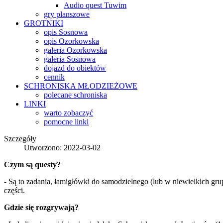
Audio quest Tuwim
gry planszowe
GROTNIKI
opis Sosnowa
opis Ozorkowska
galeria Ozorkowska
galeria Sosnowa
dojazd do obiektów
cennik
SCHRONISKA
MŁODZIEŻOWE
polecane schroniska
LINKI
warto zobaczyć
pomocne linki
Szczegóły
Utworzono: 2022-03-02
Czym są questy?
- Są to zadania, łamigłówki do samodzielnego (lub w niewielkich g
części.
Gdzie się rozgrywają?