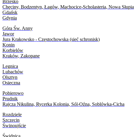
Brzesko
Chęciny, Bodzentyn, Łagów, Mąchocice-Scholasteria, Nowa Słupia
Gdańsk
Gdynia
Góra Św. Anny
Jawor
Jura Krakowsko - Częstochowska (sieć schronisk)
Konin
Korbielów
Kraków, Zakopane
Legnica
Lubachów
Olsztyn
Osieczna
Pobierowo
Prudnik
Rajcza Nikulina,
Rycerka Kolonia, Sól-Oźna, Soblówka-Cicha
Rozdziele
Szczecin
Świnoujście
Świdnica