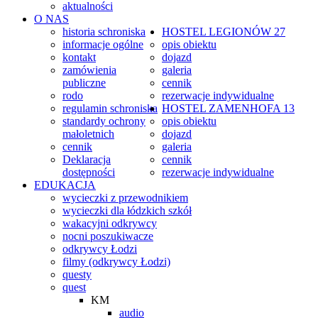
aktualności
O NAS
historia schroniska
HOSTEL
LEGIONÓW 27
informacje ogólne
opis obiektu
kontakt
dojazd
zamówienia
galeria
publiczne
cennik
rodo
rezerwacje indywidualne
regulamin schroniska
HOSTEL
ZAMENHOFA 13
standardy ochrony
opis obiektu
małoletnich
dojazd
cennik
galeria
Deklaracja
cennik
dostępności
rezerwacje indywidualne
EDUKACJA
wycieczki z przewodnikiem
wycieczki dla łódzkich szkół
wakacyjni odkrywcy
nocni poszukiwacze
odkrywcy Łodzi
filmy (odkrywcy Łodzi)
questy
quest
KM
audio