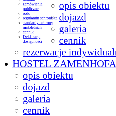
opis obiektu
zamówienia
publiczne
rodo
dojazd
regulamin schroniska
standardy ochrony
galeria
małoletnich
cennik
Deklaracja
cennik
dostępności
rezerwacje indywidual
HOSTEL
ZAMENHOFA
opis obiektu
dojazd
galeria
cennik