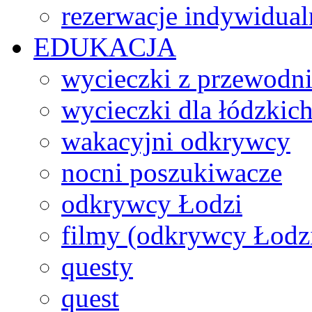
rezerwacje indywidual
EDUKACJA
wycieczki z przewodn
wycieczki dla łódzkich
wakacyjni odkrywcy
nocni poszukiwacze
odkrywcy Łodzi
filmy (odkrywcy Łodz
questy
quest