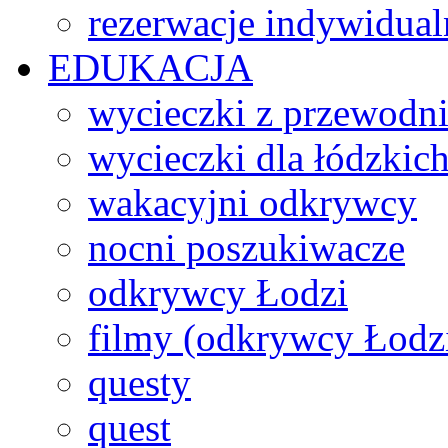
rezerwacje indywidual
EDUKACJA
wycieczki z przewodn
wycieczki dla łódzkich
wakacyjni odkrywcy
nocni poszukiwacze
odkrywcy Łodzi
filmy (odkrywcy Łodz
questy
quest