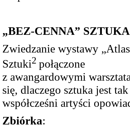
„BEZ-CENNA” SZTUKA
Zwiedzanie wystawy „Atla
2
Sztuki
połączone
z awangardowymi warsztat
się, dlaczego sztuka jest ta
współcześni artyści opowia
Zbiórka
: