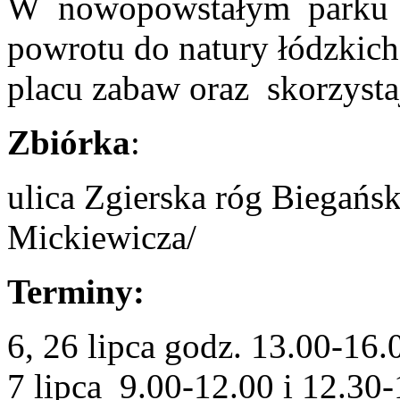
W nowopowstałym parku D
powrotu do natury łódzkic
placu zabaw oraz skorzysta
Zbiórka
:
ulica Zgierska róg Biegańsk
Mickiewicza/
Terminy:
6, 26 lipca godz. 13.00-16.
7 lipca 9.00-12.00 i 12.30