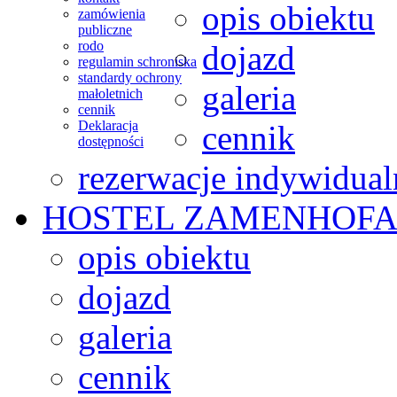
opis obiektu
zamówienia
publiczne
rodo
dojazd
regulamin schroniska
standardy ochrony
galeria
małoletnich
cennik
Deklaracja
cennik
dostępności
rezerwacje indywidual
HOSTEL
ZAMENHOFA
opis obiektu
dojazd
galeria
cennik