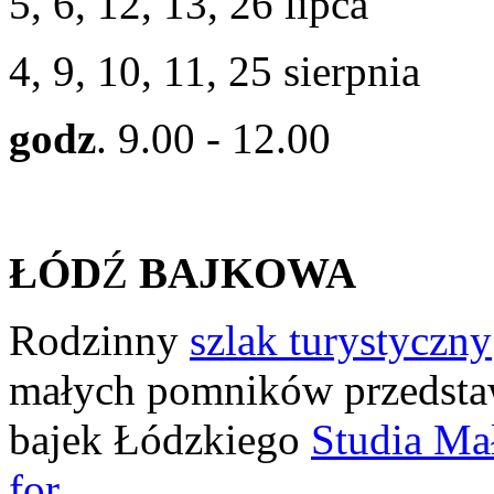
5, 6, 12, 13, 26 lipca
4, 9, 10, 11, 25 sierpnia
godz
. 9.00 - 12.00
ŁÓD
Ź
BAJKOWA
Rodzinny
szlak turystyczny
małych pomników przedstaw
bajek Łódzkiego
Studia Ma
for
.