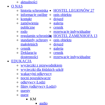
aktualności
O NAS
historia schroniska
HOSTEL
LEGIONÓW 27
informacje ogólne
opis obiektu
kontakt
dojazd
zamówienia
galeria
publiczne
cennik
rodo
rezerwacje indywidualne
regulamin schroniska
HOSTEL
ZAMENHOFA 13
standardy ochrony
opis obiektu
małoletnich
dojazd
cennik
galeria
Deklaracja
cennik
dostępności
rezerwacje indywidualne
EDUKACJA
wycieczki z przewodnikiem
wycieczki dla łódzkich szkół
wakacyjni odkrywcy
nocni poszukiwacze
odkrywcy Łodzi
filmy (odkrywcy Łodzi)
questy
quest
KM
audio