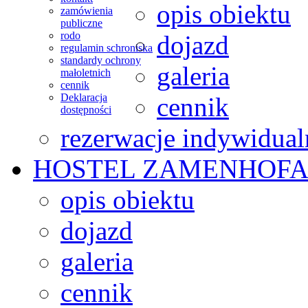
opis obiektu
zamówienia
publiczne
rodo
dojazd
regulamin schroniska
standardy ochrony
galeria
małoletnich
cennik
Deklaracja
cennik
dostępności
rezerwacje indywidual
HOSTEL
ZAMENHOFA
opis obiektu
dojazd
galeria
cennik