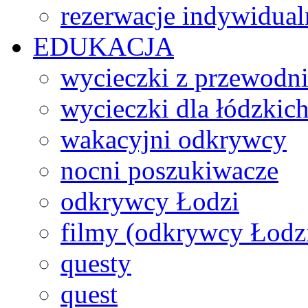
rezerwacje indywidual
EDUKACJA
wycieczki z przewodn
wycieczki dla łódzkich
wakacyjni odkrywcy
nocni poszukiwacze
odkrywcy Łodzi
filmy (odkrywcy Łodz
questy
quest