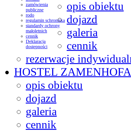
opis obiektu
zamówienia
publiczne
rodo
dojazd
regulamin schroniska
standardy ochrony
galeria
małoletnich
cennik
Deklaracja
cennik
dostępności
rezerwacje indywidual
HOSTEL
ZAMENHOFA
opis obiektu
dojazd
galeria
cennik