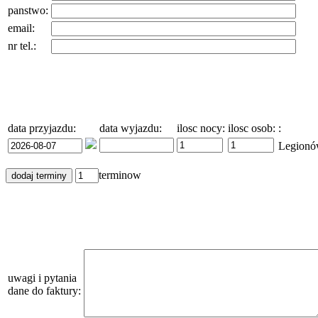
panstwo:
email:
nr tel.:
data przyjazdu:
data wyjazdu:
ilosc nocy:
ilosc osob:
:
Legion
terminow
uwagi i pytania
dane do faktury: