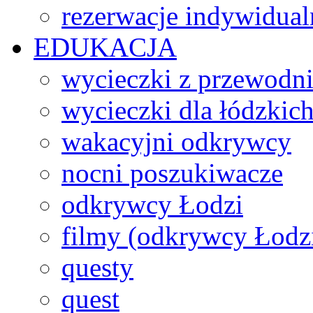
rezerwacje indywidual
EDUKACJA
wycieczki z przewodn
wycieczki dla łódzkich
wakacyjni odkrywcy
nocni poszukiwacze
odkrywcy Łodzi
filmy (odkrywcy Łodz
questy
quest